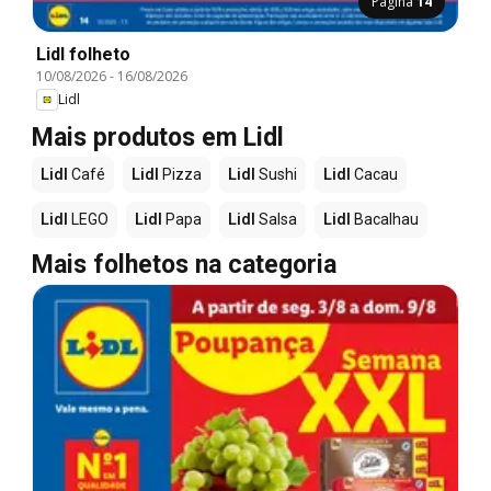
Página
14
Lidl folheto
10/08/2026
-
16/08/2026
Lidl
Mais produtos em Lidl
Lidl
Café
Lidl
Pizza
Lidl
Sushi
Lidl
Cacau
Lidl
LEGO
Lidl
Papa
Lidl
Salsa
Lidl
Bacalhau
Mais folhetos na categoria