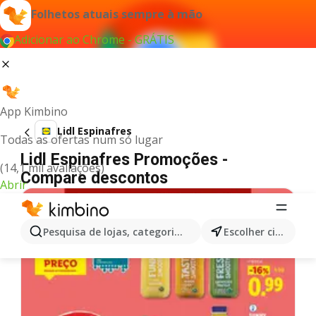
Folhetos atuais sempre à mão
Adicionar ao Chrome - GRÁTIS
App Kimbino
Lidl Espinafres
Todas as ofertas num só lugar
Lidl Espinafres Promoções -
(14,1 mil avaliações)
Compare descontos
Abrir
Pesquisa de lojas, categorias,produtos...
Escolher cidade