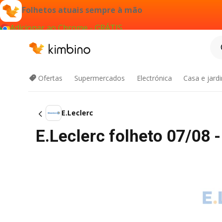
Folhetos atuais sempre à mão
Adicionar ao Chrome - GRÁTIS
Ofertas
Supermercados
Electrónica
Casa e jard
E.Leclerc
E.Leclerc folheto 07/08