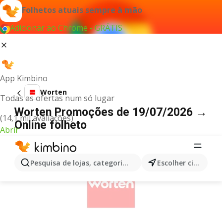
Folhetos atuais sempre à mão
Adicionar ao Chrome - GRÁTIS
App Kimbino
Worten
Todas as ofertas num só lugar
Worten Promoções de 19/07/2026 →
(14,1 mil avaliações)
Online folheto
Abrir
PUBLICIDADE
Pesquisa de lojas, categorias,produtos...
Escolher cidade