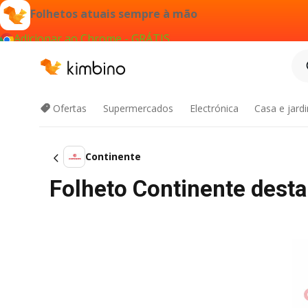
Folhetos atuais sempre à mão
Adicionar ao Chrome - GRÁTIS
Ofertas
Supermercados
Electrónica
Casa e jard
Continente
Folheto Continente des