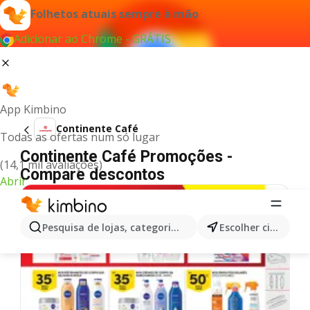
Folhetos atuais sempre à mão
Adicionar ao Chrome - GRÁTIS
App Kimbino
Continente Café
Todas as ofertas num só lugar
Continente Café Promoções -
(14,1 mil avaliações)
Compare descontos
Abrir
Pesquisa de lojas, categorias,produtos...
Escolher cidade