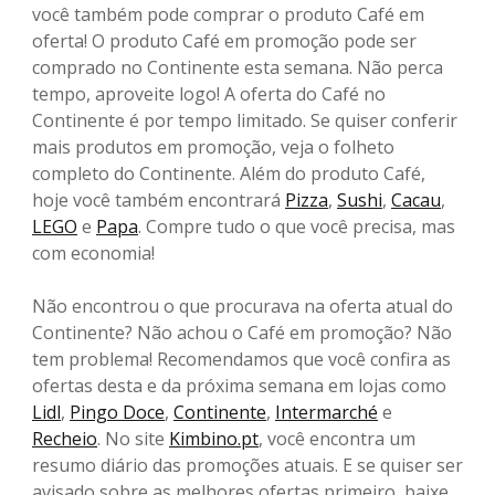
você também pode comprar o produto Café em
oferta! O produto Café em promoção pode ser
comprado no Continente esta semana. Não perca
tempo, aproveite logo! A oferta do Café no
Continente é por tempo limitado. Se quiser conferir
mais produtos em promoção, veja o folheto
completo do Continente. Além do produto Café,
hoje você também encontrará
Pizza
,
Sushi
,
Cacau
,
LEGO
e
Papa
. Compre tudo o que você precisa, mas
com economia!
Não encontrou o que procurava na oferta atual do
Continente? Não achou o Café em promoção? Não
tem problema! Recomendamos que você confira as
ofertas desta e da próxima semana em lojas como
Lidl
,
Pingo Doce
,
Continente
,
Intermarché
e
Recheio
. No site
Kimbino.pt
, você encontra um
resumo diário das promoções atuais. E se quiser ser
avisado sobre as melhores ofertas primeiro, baixe