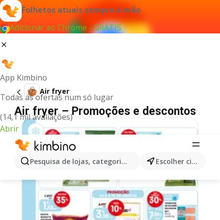
Folhetos atuais sempre à mão
Adicionar ao Chrome - GRÁTIS
App Kimbino
Air fryer
Todas as ofertas num só lugar
Air fryer – Promoções e descontos
(14,1 mil avaliações)
Abrir
Pesquisa de lojas, categorias,produtos...
Escolher cidade