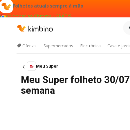
Folhetos atuais sempre à mão
Adicionar ao Chrome - GRÁTIS
Ofertas
Supermercados
Electrónica
Casa e jard
Meu Super
Meu Super folheto 30/07
semana