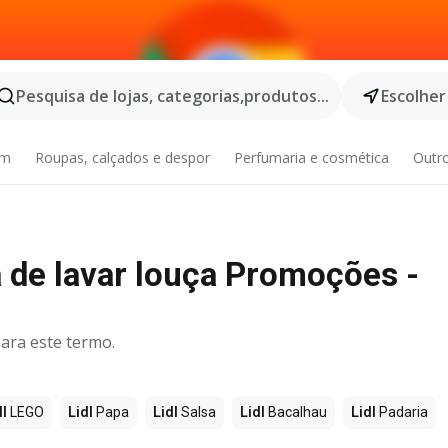
Pesquisa de lojas, categorias,produtos...
Escolher
im
Roupas, calçados e despor
Perfumaria e cosmética
Outr
 de lavar louça Promoções -
ara este termo.
dl
LEGO
Lidl
Papa
Lidl
Salsa
Lidl
Bacalhau
Lidl
Padaria