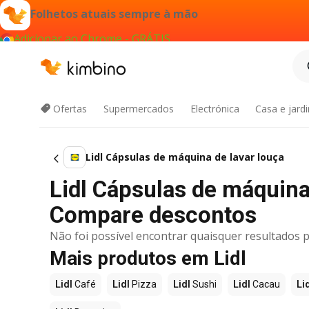
Folhetos atuais sempre à mão
Adicionar ao Chrome - GRÁTIS
Ofertas
Supermercados
Electrónica
Casa e jard
Lidl Cápsulas de máquina de lavar louça
Lidl Cápsulas de máquina
Compare descontos
Não foi possível encontrar quaisquer resultados p
Mais produtos em Lidl
Lidl
Café
Lidl
Pizza
Lidl
Sushi
Lidl
Cacau
Li