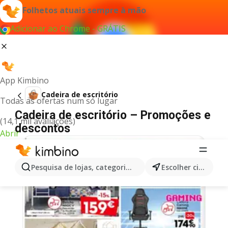
Folhetos atuais sempre à mão
Adicionar ao Chrome - GRÁTIS
App Kimbino
Cadeira de escritório
Todas as ofertas num só lugar
Cadeira de escritório – Promoções e
(14,1 mil avaliações)
descontos
Abrir
Pesquisa de lojas, categorias,produtos...
Escolher cidade