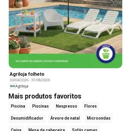
Agriloja folheto
30/04/2026
-
31/08/2026
Agriloja
Mais produtos favoritos
Piscina
Piscinas
Nespresso
Flores
Desumidificador
Árvore de natal
Microondas
Caixa
Mesa de cabeceira
Sofás camas