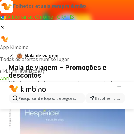
Folhetos atuais sempre à mão
Adicionar ao Chrome - GRÁTIS
App Kimbino
Mala de viagem
Todas as ofertas num só lugar
Mala de viagem – Promoções e
(14,1 mil avaliações)
descontos
Abrir
Não foi possível encontrar quaisquer resultados
para este termo.
Mais folhetos na categoria
Pesquisa de lojas, categorias,produtos...
Escolher cidade