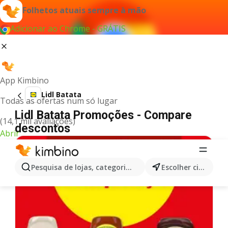
Folhetos atuais sempre à mão
Adicionar ao Chrome - GRÁTIS
App Kimbino
Lidl Batata
Todas as ofertas num só lugar
Lidl Batata Promoções - Compare
(14,1 mil avaliações)
descontos
Abrir
Pesquisa de lojas, categorias,produtos...
Escolher cidade