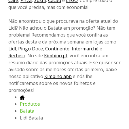
Café
,
Pizza
,
Sushi
,
Cacau
e
LEGO
. Compre tudo o
que você precisa, mas com economia!
Não encontrou o que procurava na oferta atual do
Lidl? Não achou o Batata em promoção? Não tem
problema! Recomendamos que você confira as
ofertas desta e da próxima semana em lojas como
Lidl
,
Pingo Doce
,
Continente
,
Intermarché
e
Recheio
. No site
Kimbino.pt
, você encontra um
resumo diário das promoções atuais. E se quiser ser
avisado sobre as melhores ofertas primeiro, baixe
nosso aplicativo
Kimbino app
e nós lhe
notificaremos sobre os novos folhetos e
promoções!
Produtos
Batata
Lidl Batata