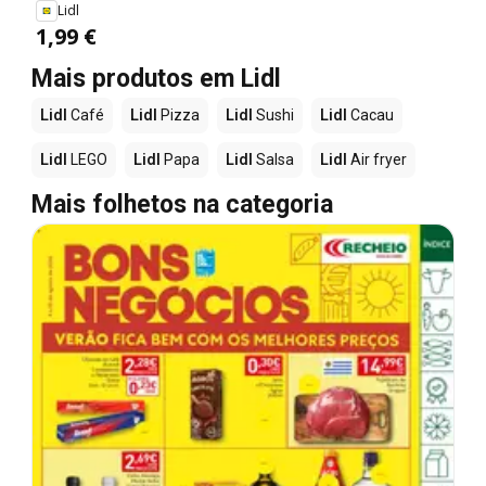
Lidl
1,99 €
Mais produtos em Lidl
Lidl
Café
Lidl
Pizza
Lidl
Sushi
Lidl
Cacau
Lidl
LEGO
Lidl
Papa
Lidl
Salsa
Lidl
Air fryer
Mais folhetos na categoria