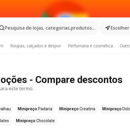
Pesquisa de lojas, categorias,produtos...
Escolher
im
Roupas, calçados e despor
Perfumaria e cosmética
Outr
oções - Compare descontos
ara este termo.
alhau
Minipreço
Padaria
Minipreço
Creatina
Minipreço
Dolc
lates
Minipreço
Chocolate