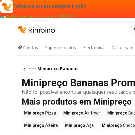
Folhetos atuais sempre à mão
Adicionar ao Chrome - GRÁTIS
Ofertas
Supermercados
Electrónica
Casa e jard
Minipreço Bananas
Minipreço Bananas Prom
Não foi possível encontrar quaisquer resultados p
Mais produtos em Minipreço
Minipreço
Pizza
Minipreço
Air fryer
Minipreço
Bac
Minipreço
Azeite
Minipreço
Açai
Minipreço
Choco