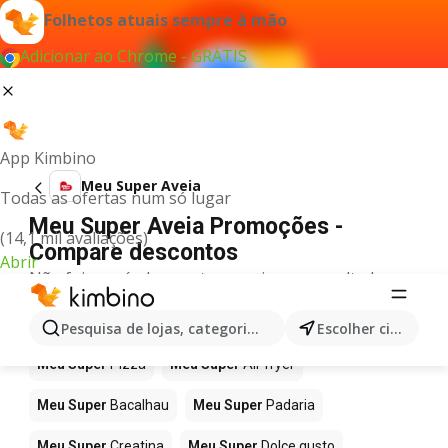
Folhetos atuais sempre à mão
Adicionar ao Chrome - GRÁTIS
App Kimbino
Meu Super Aveia
Todas as ofertas num só lugar
Meu Super Aveia Promoções -
(14,1 mil avaliações)
Compare descontos
Abrir
Não foi possível encontrar quaisquer resultados
para este termo.
Mais produtos em Meu Super
Pesquisa de lojas, categorias,produtos...
Escolher cidade
Meu Super
Pizza
Meu Super
Air fryer
Meu Super
Bacalhau
Meu Super
Padaria
Meu Super
Creatina
Meu Super
Dolce gusto