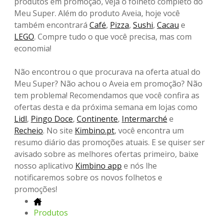
produtos em promoção, veja o folheto completo do
Meu Super. Além do produto Aveia, hoje você
também encontrará
Café
,
Pizza
,
Sushi
,
Cacau
e
LEGO
. Compre tudo o que você precisa, mas com
economia!
Não encontrou o que procurava na oferta atual do
Meu Super? Não achou o Aveia em promoção? Não
tem problema! Recomendamos que você confira as
ofertas desta e da próxima semana em lojas como
Lidl
,
Pingo Doce
,
Continente
,
Intermarché
e
Recheio
. No site
Kimbino.pt
, você encontra um
resumo diário das promoções atuais. E se quiser ser
avisado sobre as melhores ofertas primeiro, baixe
nosso aplicativo
Kimbino app
e nós lhe
notificaremos sobre os novos folhetos e
promoções!
Produtos