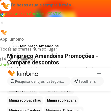
Folhetos atuais sempre à mão
Adicionar ao Chrome - GRÁTIS
App Kimbino
Minipreço Amendoins
Todas as ofertas num só lugar
Minipreço Amendoins Promoções -
(14,1 mil avaliações)
Compare descontos
Abrir
Não foi possível encontrar quaisquer resultados
para este termo.
Mais produtos em Minipreço
Pesquisa de lojas, categorias,produtos...
Escolher cidade
Minipreço
Pizza
Minipreço
Air fryer
Minipreço
Bacalhau
Minipreço
Padaria
Minipreço
Creatina
Minipreço
Dolce gusto