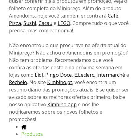
quiser conferir mais produtos em promoção, veja o
folheto completo do Minipreço. Além do produto
Amendoins, hoje você também encontrará
Café
,
Pizza
,
Sushi
,
Cacau
e
LEGO
. Compre tudo o que você
precisa, mas com economia!
Não encontrou o que procurava na oferta atual do
Minipreço? Não achou o Amendoins em promoção?
Não tem problema! Recomendamos que você
confira as ofertas desta e da próxima semana em
lojas como
Lidl
,
Pingo Doce
,
E.Leclerc
,
Intermarché
e
Recheio
. No site
Kimbino.pt
, você encontra um
resumo diário das promoções atuais. E se quiser ser
avisado sobre as melhores ofertas primeiro, baixe
nosso aplicativo
Kimbino app
e nós lhe
notificaremos sobre os novos folhetos e
promoções!
Produtos