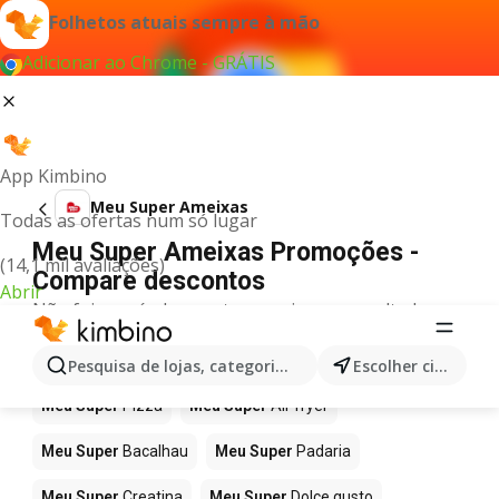
Folhetos atuais sempre à mão
Adicionar ao Chrome - GRÁTIS
App Kimbino
Meu Super Ameixas
Todas as ofertas num só lugar
Meu Super Ameixas Promoções -
(14,1 mil avaliações)
Compare descontos
Abrir
Não foi possível encontrar quaisquer resultados
para este termo.
Mais produtos em Meu Super
Pesquisa de lojas, categorias,produtos...
Escolher cidade
Meu Super
Pizza
Meu Super
Air fryer
Meu Super
Bacalhau
Meu Super
Padaria
Meu Super
Creatina
Meu Super
Dolce gusto