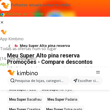
Folhetos atuais sempre à mão
Adicionar ao Chrome - GRÁTIS
App Kimbino
Meu Super Alto pina reserva
Todas as ofertas num só lugar
Meu Super Alto pina reserva
(14,1 mil avaliações)
Promoções - Compare descontos
Abrir
Não foi possível encontrar quaisquer resultados
para este termo.
Mais produtos em Meu Super
Pesquisa de lojas, categorias,produtos...
Escolher cidade
Meu Super
Pizza
Meu Super
Air fryer
Meu Super
Bacalhau
Meu Super
Padaria
Meu Super
Creatina
Meu Super
Dolce gusto