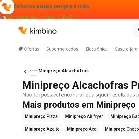
Folhetos atuais sempre à mão
Adicionar ao Chrome - GRÁTIS
Ofertas
Supermercados
Electrónica
Casa e jard
Minipreço Alcachofras
Minipreço Alcachofras 
Não foi possível encontrar quaisquer resultados p
Mais produtos em Minipreço
Minipreço
Pizza
Minipreço
Air fryer
Minipreço
Bac
Minipreço
Azeite
Minipreço
Açai
Minipreço
Choco