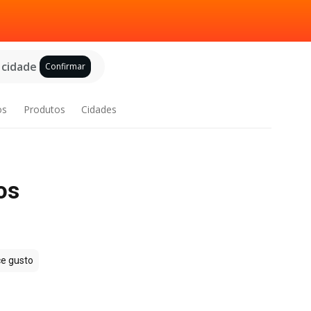
 cidade
Confirmar
os
Produtos
Cidades
os
e gusto