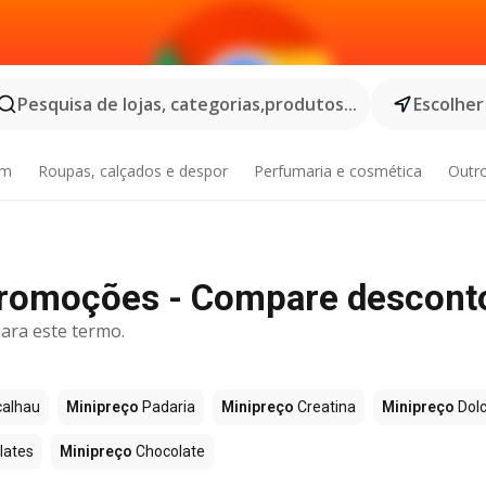
Pesquisa de lojas, categorias,produtos...
Escolher
im
Roupas, calçados e despor
Perfumaria e cosmética
Outr
Promoções - Compare descont
ara este termo.
alhau
Minipreço
Padaria
Minipreço
Creatina
Minipreço
Dolc
lates
Minipreço
Chocolate