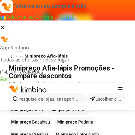
Folhetos atuais sempre à mão
Adicionar ao Chrome - GRÁTIS
App Kimbino
Minipreço Afia-lápis
Todas as ofertas num só lugar
Minipreço Afia-lápis Promoções -
(14,1 mil avaliações)
Compare descontos
Abrir
Não foi possível encontrar quaisquer resultados
para este termo.
Mais produtos em Minipreço
Pesquisa de lojas, categorias,produtos...
Escolher cidade
Minipreço
Pizza
Minipreço
Air fryer
Minipreço
Bacalhau
Minipreço
Padaria
Minipreço
Creatina
Minipreço
Dolce gusto