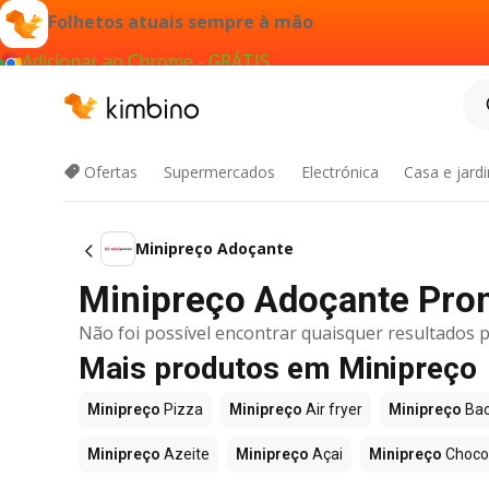
Folhetos atuais sempre à mão
Adicionar ao Chrome - GRÁTIS
Ofertas
Supermercados
Electrónica
Casa e jard
Minipreço Adoçante
Minipreço Adoçante Pro
Não foi possível encontrar quaisquer resultados p
Mais produtos em Minipreço
Minipreço
Pizza
Minipreço
Air fryer
Minipreço
Bac
Minipreço
Azeite
Minipreço
Açai
Minipreço
Choco