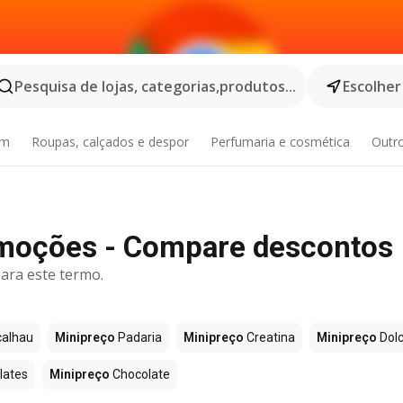
Pesquisa de lojas, categorias,produtos...
Escolher
im
Roupas, calçados e despor
Perfumaria e cosmética
Outr
moções - Compare descontos
ara este termo.
alhau
Minipreço
Padaria
Minipreço
Creatina
Minipreço
Dolc
lates
Minipreço
Chocolate