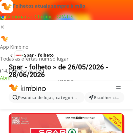
Folhetos atuais sempre à mão
Adicionar ao Chrome - GRÁTIS
App Kimbino
Spar - folheto
Todas as ofertas num só lugar
Spar - folheto » de 26/05/2026 -
(14,1 mil avaliações)
28/06/2026
Abrir
PUBLICIDADE
Pesquisa de lojas, categorias,produtos...
Escolher cidade