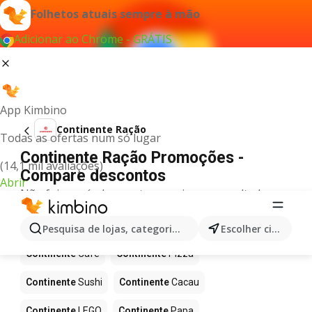
Folhetos atuais sempre à mão
Adicionar ao Chrome - GRÁTIS
App Kimbino
Continente Ração
Todas as ofertas num só lugar
Continente Ração Promoções -
(14,1 mil avaliações)
Compare descontos
Abrir
Não foi possível encontrar quaisquer resultados
para este termo.
Mais produtos em Continente
Pesquisa de lojas, categorias,produtos...
Escolher cidade
Continente
Café
Continente
Pizza
Continente
Sushi
Continente
Cacau
Continente
LEGO
Continente
Papa