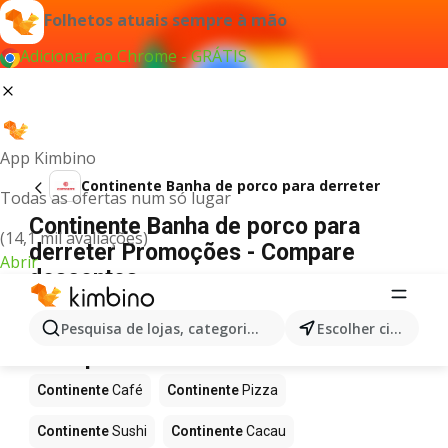
Folhetos atuais sempre à mão
Adicionar ao Chrome - GRÁTIS
App Kimbino
Continente Banha de porco para derreter
Todas as ofertas num só lugar
Continente Banha de porco para
(14,1 mil avaliações)
derreter Promoções - Compare
Abrir
descontos
Não foi possível encontrar quaisquer resultados
para este termo.
Pesquisa de lojas, categorias,produtos...
Escolher cidade
Mais produtos em Continente
Continente
Café
Continente
Pizza
Continente
Sushi
Continente
Cacau