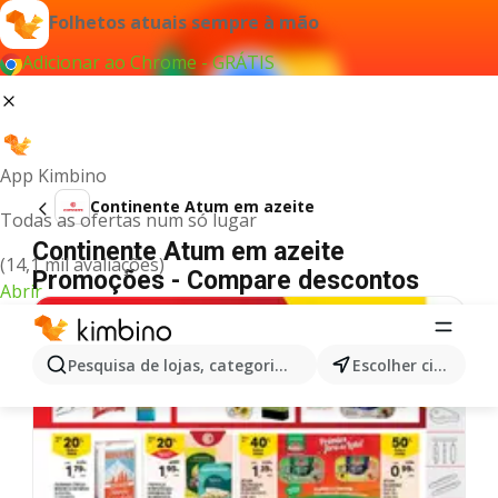
Folhetos atuais sempre à mão
Adicionar ao Chrome - GRÁTIS
App Kimbino
Continente Atum em azeite
Todas as ofertas num só lugar
Continente Atum em azeite
(14,1 mil avaliações)
Promoções - Compare descontos
Abrir
Pesquisa de lojas, categorias,produtos...
Escolher cidade