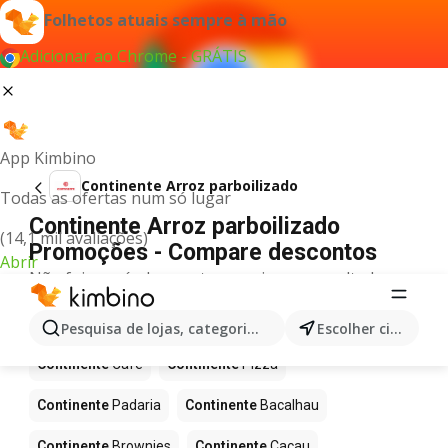
Folhetos atuais sempre à mão
Adicionar ao Chrome - GRÁTIS
App Kimbino
Continente Arroz parboilizado
Todas as ofertas num só lugar
Continente Arroz parboilizado
(14,1 mil avaliações)
Promoções - Compare descontos
Abrir
Não foi possível encontrar quaisquer resultados
para este termo.
Mais produtos em Continente
Pesquisa de lojas, categorias,produtos...
Escolher cidade
Continente
Café
Continente
Pizza
Continente
Padaria
Continente
Bacalhau
Continente
Brownies
Continente
Cacau