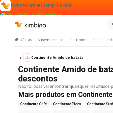
Folhetos atuais sempre à mão
Adicionar ao Chrome - GRÁTIS
Ofertas
Supermercados
Electrónica
Casa e jard
Continente Amido de batata
Continente Amido de ba
descontos
Não foi possível encontrar quaisquer resultados p
Mais produtos em Continente
Continente
Café
Continente
Pizza
Continente
Sush