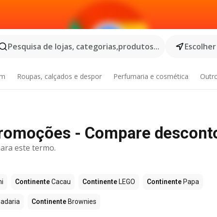
Pesquisa de lojas, categorias,produtos...
Escolher
im
Roupas, calçados e despor
Perfumaria e cosmética
Outr
romoções - Compare descont
ara este termo.
i
Continente
Cacau
Continente
LEGO
Continente
Papa
adaria
Continente
Brownies