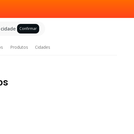
 cidade
Confirmar
os
Produtos
Cidades
os