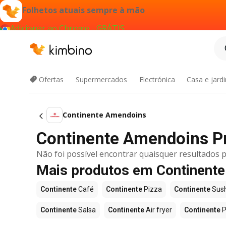
Folhetos atuais sempre à mão
Adicionar ao Chrome - GRÁTIS
Ofertas
Supermercados
Electrónica
Casa e jard
Continente Amendoins
Continente Amendoins P
Não foi possível encontrar quaisquer resultados p
Mais produtos em Continente
Continente
Café
Continente
Pizza
Continente
Sush
Continente
Salsa
Continente
Air fryer
Continente
P