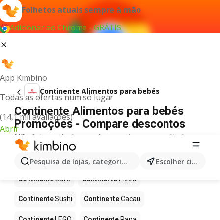
Folhetos atuais sempre à mão
Adicionar ao Chrome - GRÁTIS
App Kimbino
Continente Alimentos para bebés
Todas as ofertas num só lugar
Continente Alimentos para bebés
(14,1 mil avaliações)
Promoções - Compare descontos
Abrir
Não foi possível encontrar quaisquer resultados
para este termo.
Mais produtos em Continente
Pesquisa de lojas, categorias,produtos...
Escolher cidade
Continente
Café
Continente
Pizza
Continente
Sushi
Continente
Cacau
Continente
LEGO
Continente
Papa