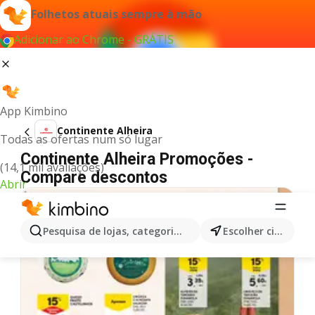
Folhetos atuais sempre à mão
Adicionar ao Chrome - GRÁTIS
App Kimbino
Continente Alheira
Todas as ofertas num só lugar
Continente Alheira Promoções -
(14,1 mil avaliações)
Compare descontos
Abrir
Pesquisa de lojas, categorias,produtos...
Escolher cidade