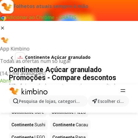
Folhetos atuais sempre à mão
Adicionar ao Chrome - GRÁTIS
App Kimbino
Continente Açúcar granulado
Todas as ofertas num só lugar
Continente Açúcar granulado
(14,1 mil avaliações)
Promoções - Compare descontos
Abrir
Não foi possível encontrar quaisquer resultados
para este termo.
Mais produtos em Continente
Pesquisa de lojas, categorias,produtos...
Escolher cidade
Continente
Café
Continente
Pizza
Continente
Sushi
Continente
Cacau
Continente
LEGO
Continente
Papa