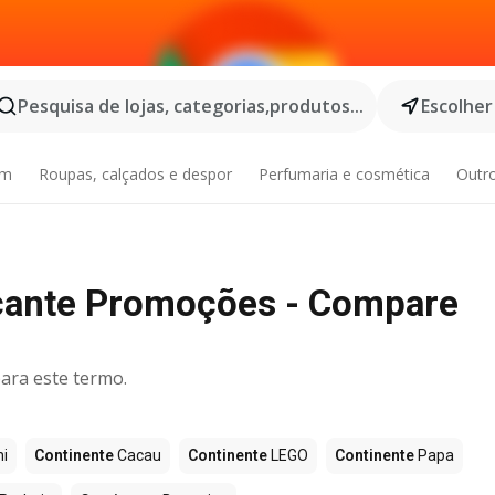
Pesquisa de lojas, categorias,produtos...
Escolher
im
Roupas, calçados e despor
Perfumaria e cosmética
Outr
icante Promoções - Compare
ara este termo.
i
Continente
Cacau
Continente
LEGO
Continente
Papa