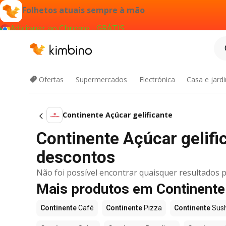
Folhetos atuais sempre à mão
Adicionar ao Chrome - GRÁTIS
Ofertas
Supermercados
Electrónica
Casa e jard
Continente Açúcar gelificante
Continente Açúcar gelif
descontos
Não foi possível encontrar quaisquer resultados p
Mais produtos em Continente
Continente
Café
Continente
Pizza
Continente
Sush