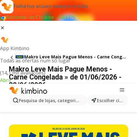
Folhetos atuais sempre à mão
Adicionar ao Chrome - GRÁTIS
App Kimbino
Makro Leve Mais Pague Menos - Carne Congelada
Todas as ofertas num só lugar
Makro Leve Mais Pague Menos -
(14,1 mil avaliações)
Carne Congelada » de 01/06/2026 -
Abrir
30/06/2026
PUBLICIDADE
Pesquisa de lojas, categorias,produtos...
Escolher cidade