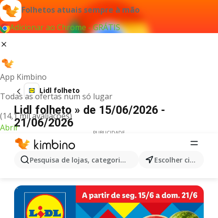
Folhetos atuais sempre à mão
Adicionar ao Chrome - GRÁTIS
App Kimbino
Lidl folheto
Todas as ofertas num só lugar
Lidl folheto » de 15/06/2026 -
(14,1 mil avaliações)
21/06/2026
Abrir
PUBLICIDADE
Pesquisa de lojas, categorias,produtos...
Escolher cidade