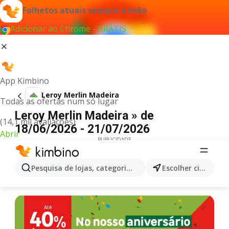
Folhetos atuais sempre à mão
Adicionar ao Chrome - GRÁTIS
App Kimbino
Leroy Merlin Madeira
Todas as ofertas num só lugar
Leroy Merlin Madeira » de
(14,1 mil avaliações)
18/06/2026 - 21/07/2026
Abrir
PUBLICIDADE
Pesquisa de lojas, categorias,produtos...
Escolher cidade