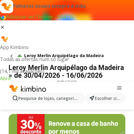
Folhetos atuais sempre à mão
Adicionar ao Chrome - GRÁTIS
App Kimbino
Leroy Merlin Arquipélago da Madeira
Todas as ofertas num só lugar
Leroy Merlin Arquipélago da Madeira
(14,1 mil avaliações)
» de 30/04/2026 - 16/06/2026
Abrir
PUBLICIDADE
Pesquisa de lojas, categorias,produtos...
Escolher cidade