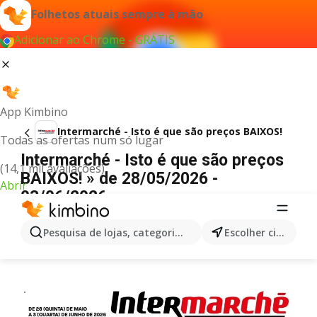
Folhetos atuais sempre à mão
Adicionar ao Chrome - GRÁTIS
App Kimbino
Intermarché - Isto é que são preços BAIXOS!
Todas as ofertas num só lugar
Intermarché - Isto é que são preços
(14,1 mil avaliações)
BAIXOS! » de 28/05/2026 -
Abrir
03/06/2026
PUBLICIDADE
Pesquisa de lojas, categorias,produtos...
Escolher cidade