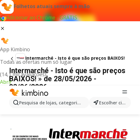
Folhetos atuais sempre à mão
Adicionar ao Chrome - GRÁTIS
App Kimbino
Intermarché - Isto é que são preços BAIXOS!
Todas as ofertas num só lugar
Intermarché - Isto é que são preços
(14,1 mil avaliações)
BAIXOS! » de 28/05/2026 -
Abrir
03/06/2026
PUBLICIDADE
Pesquisa de lojas, categorias,produtos...
Escolher cidade