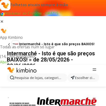
Folhetos atuais sempre à mão
Adicionar ao Chrome - GRÁTIS
App Kimbino
Intermarché - Isto é que são preços BAIXOS!
Todas as ofertas num só lugar
Intermarché - Isto é que são preços
(14,1 mil avaliações)
BAIXOS! » de 28/05/2026 -
Abrir
03/06/2026
PUBLICIDADE
Pesquisa de lojas, categorias,produtos...
Escolher cidade