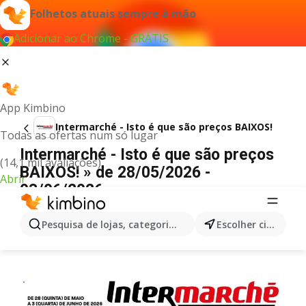
Folhetos atuais sempre à mão
Adicionar ao Chrome - GRÁTIS
App Kimbino
Intermarché - Isto é que são preços BAIXOS!
Todas as ofertas num só lugar
Intermarché - Isto é que são preços
(14,1 mil avaliações)
BAIXOS! » de 28/05/2026 -
Abrir
03/06/2026
PUBLICIDADE
Pesquisa de lojas, categorias,produtos...
Escolher cidade