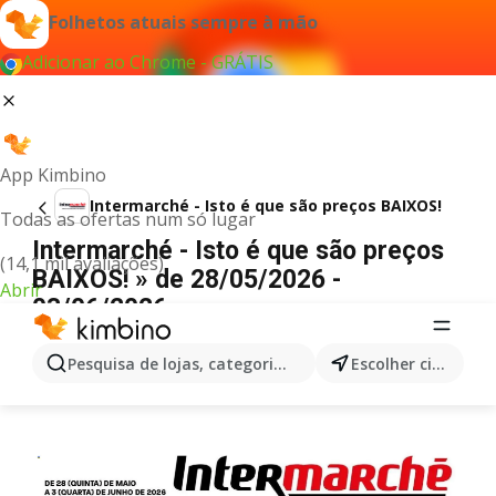
Folhetos atuais sempre à mão
Adicionar ao Chrome - GRÁTIS
App Kimbino
Intermarché - Isto é que são preços BAIXOS!
Todas as ofertas num só lugar
Intermarché - Isto é que são preços
(14,1 mil avaliações)
BAIXOS! » de 28/05/2026 -
Abrir
03/06/2026
PUBLICIDADE
Pesquisa de lojas, categorias,produtos...
Escolher cidade