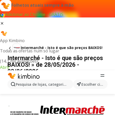
Folhetos atuais sempre à mão
Adicionar ao Chrome - GRÁTIS
App Kimbino
Intermarché - Isto é que são preços BAIXOS!
Todas as ofertas num só lugar
Intermarché - Isto é que são preços
(14,1 mil avaliações)
BAIXOS! » de 28/05/2026 -
Abrir
03/06/2026
PUBLICIDADE
Pesquisa de lojas, categorias,produtos...
Escolher cidade