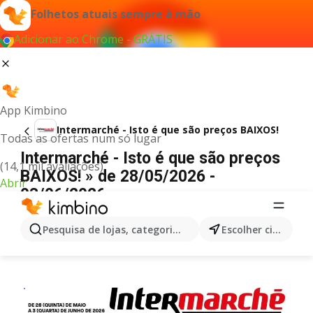
Folhetos atuais sempre à mão
Adicionar ao Chrome - GRÁTIS
App Kimbino
Intermarché - Isto é que são preços BAIXOS!
Todas as ofertas num só lugar
Intermarché - Isto é que são preços
(14,1 mil avaliações)
BAIXOS! » de 28/05/2026 -
Abrir
03/06/2026
PUBLICIDADE
Pesquisa de lojas, categorias,produtos...
Escolher cidade