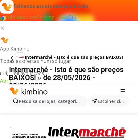
Folhetos atuais sempre à mão
Adicionar ao Chrome - GRÁTIS
App Kimbino
Intermarché - Isto é que são preços BAIXOS!
Todas as ofertas num só lugar
Intermarché - Isto é que são preços
(14,1 mil avaliações)
BAIXOS! » de 28/05/2026 -
Abrir
03/06/2026
PUBLICIDADE
Pesquisa de lojas, categorias,produtos...
Escolher cidade