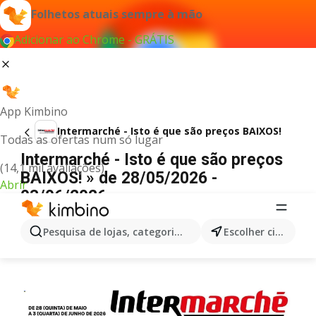
Folhetos atuais sempre à mão
Adicionar ao Chrome - GRÁTIS
App Kimbino
Intermarché - Isto é que são preços BAIXOS!
Todas as ofertas num só lugar
Intermarché - Isto é que são preços
(14,1 mil avaliações)
BAIXOS! » de 28/05/2026 -
Abrir
03/06/2026
PUBLICIDADE
Pesquisa de lojas, categorias,produtos...
Escolher cidade