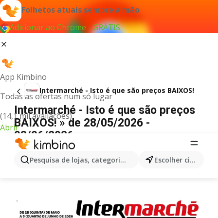
Folhetos atuais sempre à mão
Adicionar ao Chrome - GRÁTIS
App Kimbino
Intermarché - Isto é que são preços BAIXOS!
Todas as ofertas num só lugar
Intermarché - Isto é que são preços
(14,1 mil avaliações)
BAIXOS! » de 28/05/2026 -
Abrir
03/06/2026
PUBLICIDADE
Pesquisa de lojas, categorias,produtos...
Escolher cidade