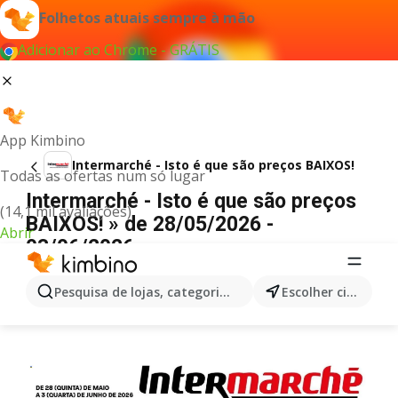
Folhetos atuais sempre à mão
Adicionar ao Chrome - GRÁTIS
App Kimbino
Intermarché - Isto é que são preços BAIXOS!
Todas as ofertas num só lugar
Intermarché - Isto é que são preços
(14,1 mil avaliações)
BAIXOS! » de 28/05/2026 -
Abrir
03/06/2026
PUBLICIDADE
Pesquisa de lojas, categorias,produtos...
Escolher cidade