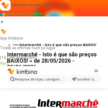
Folhetos atuais sempre à mão
Adicionar ao Chrome - GRÁTIS
App Kimbino
Intermarché - Isto é que são preços BAIXOS!
Todas as ofertas num só lugar
Intermarché - Isto é que são preços
(14,1 mil avaliações)
BAIXOS! » de 28/05/2026 -
Abrir
03/06/2026
PUBLICIDADE
Pesquisa de lojas, categorias,produtos...
Escolher cidade