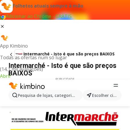
Folhetos atuais sempre à mão
Adicionar ao Chrome - GRÁTIS
App Kimbino
Intermarché - Isto é que são preços BAIXOS
Todas as ofertas num só lugar
Intermarché - Isto é que são preços
(14,1 mil avaliações)
BAIXOS
Abrir
PUBLICIDADE
Pesquisa de lojas, categorias,produtos...
Escolher cidade