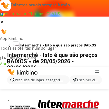
Folhetos atuais sempre à mão
Adicionar ao Chrome - GRÁTIS
App Kimbino
Intermarché - Isto é que são preços BAIXOS
Todas as ofertas num só lugar
Intermarché - Isto é que são preços
(14,1 mil avaliações)
BAIXOS » de 28/05/2026 -
Abrir
03/06/2026
PUBLICIDADE
Pesquisa de lojas, categorias,produtos...
Escolher cidade