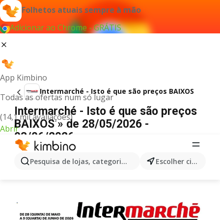
Folhetos atuais sempre à mão
Adicionar ao Chrome - GRÁTIS
App Kimbino
Intermarché - Isto é que são preços BAIXOS
Todas as ofertas num só lugar
Intermarché - Isto é que são preços
(14,1 mil avaliações)
BAIXOS » de 28/05/2026 -
Abrir
03/06/2026
PUBLICIDADE
Pesquisa de lojas, categorias,produtos...
Escolher cidade