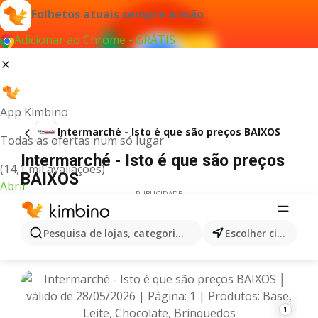
Folhetos atuais sempre à mão
Adicionar ao Chrome - GRÁTIS
App Kimbino
Intermarché - Isto é que são preços BAIXOS
Todas as ofertas num só lugar
Intermarché - Isto é que são preços
(14,1 mil avaliações)
BAIXOS
Abrir
PUBLICIDADE
Pesquisa de lojas, categorias,produtos...
Escolher cidade
1